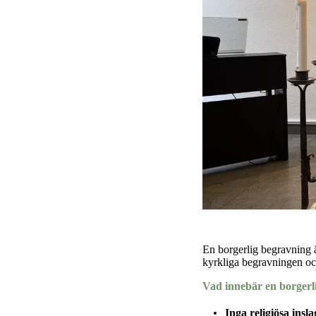
En borgerlig begravning är
kyrkliga begravningen och
Vad innebär en borgerl
Inga religiösa insla