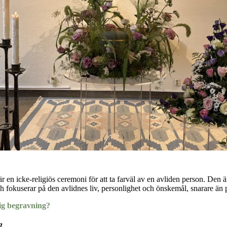
 en icke-religiös ceremoni för att ta farväl av en avliden person. Den är e
 fokuserar på den avlidnes liv, personlighet och önskemål, snarare än på
ig begravning?
g