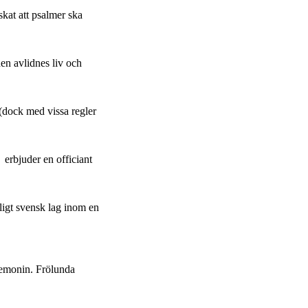
skat att psalmer ska
den avlidnes liv och
 (dock med vissa regler
 erbjuder en officiant
nligt svensk lag inom en
remonin. Frölunda