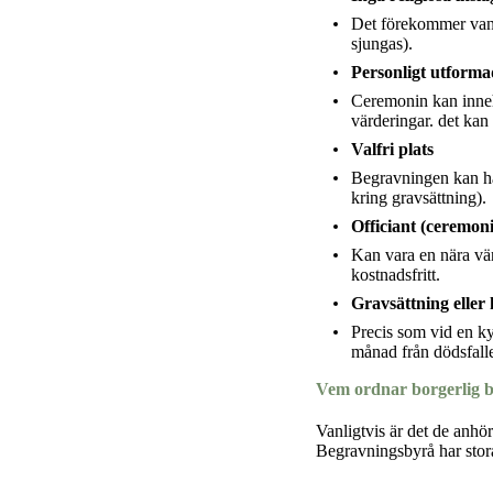
Det förekommer vanli
sjungas).
Personligt utforma
Ceremonin kan innehå
värderingar. det kan
Valfri plats
Begravningen kan hål
kring gravsättning).
Officiant (ceremon
Kan vara en nära vän
kostnadsfritt.
Gravsättning eller
Precis som vid en ky
månad från dödsfalle
Vem ordnar borgerlig 
Vanligtvis är det de anh
Begravningsbyrå har stora