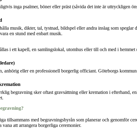
gtvis inga psalmer, böner eller präst (såvida det inte är uttryckligen ön
d
lla musik, dikter, tal, tystnad, bildspel eller andra inslag som speglar 
 vara en stund med enbart musik.
las i ett kapell, en samlingslokal, utomhus eller till och med i hemmet
iledare)
, anhörig eller en professionell borgerlig officiant. Göteborgs kommun
 kremation
rklig begravning sker oftast gravsättning eller kremation i efterhand, e
t.
begravning?
öriga tillsammans med begravningsbyrån som planerar och genomför ce
 vana att arrangera borgerliga ceremonier.